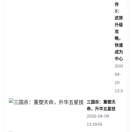
传
3：
武将
升级
攻
略，
快速
成为
中心
2026-
04-
10
13:33:16
三国杀：重塑天
命，升华五星技
2026-04-09
13:39:55