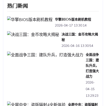
热门新闻
华擎BIOS版本刷机教程
2026-04-17 13:30:14
决战三国：金币攻略大揭
秘
2026-04-16 13:30:54
全面战争
三国：建
队升兵，
打造强大
战力
2026-
04-15
13:29:23
全屏中央：盗版辐射