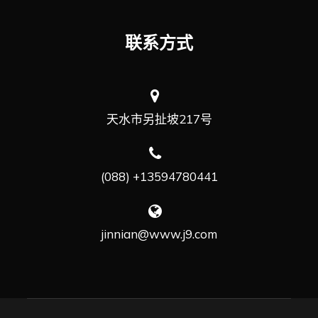
联系方式
天水市另扯坡217号
(088) +13594780441
jinnian@www.j9.com