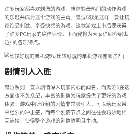
许多玩家都喜欢刺激的游戏，想体验最热门的动作游戏
的乐趣并成为这个游戏的主角。鬼泣5就是这样一款让玩
家饱受刺激、享受快感的游戏，这款游戏上市后便获得
了许多PC玩家的绝佳评价。下面我将为大家详细介绍鬼
泣5的各项特点。
剧情引人入胜
鬼泣系列一直以剧情深入玩家内心而闻名，而鬼泣5在这
方面也不负众望，丰富的剧情为玩家提供了更好的游戏
体验。游戏中所介绍的剧情非常吸引人，可以给玩家带
来强烈的冲击感，而每个剧情节点之间往往会巧妙地相
互连接，使得整个游戏的剧情鲜明且生动。